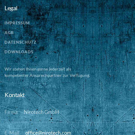
Legal
IMPRESSUM
AGB
DATENSCHUTZ
DOWNLOADS
Wir stehen Ihnen gerne jederzeit als
kompetenter Ansprechpartner zur Verfügung.
Kontakt
Firma
Nirotech GmbH
E-Mail
office@nirotech.com